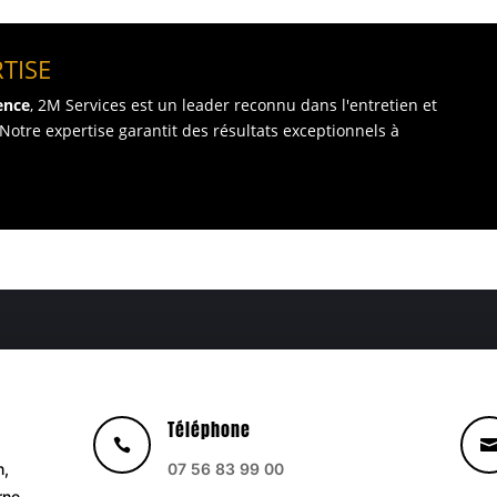
RTISE
ence
, 2M Services est un leader reconnu dans l'entretien et
Notre expertise garantit des résultats exceptionnels à
Téléphone

n,
07 56 83 99 00
rne