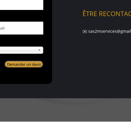
ÊTRE RECONTAC
l
✉️ sas2mservices@gmai