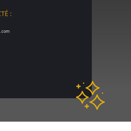
TÉ :
l.com