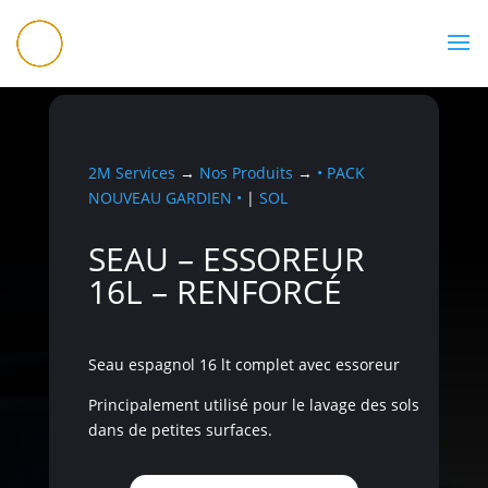
07 56 83 99 00
2M Services
→
Nos Produits
→
• PACK
NOUVEAU GARDIEN •
|
SOL
SEAU – ESSOREUR
16L – RENFORCÉ
Seau espagnol 16 lt complet avec essoreur
Principalement utilisé pour le lavage des sols
dans de petites surfaces.